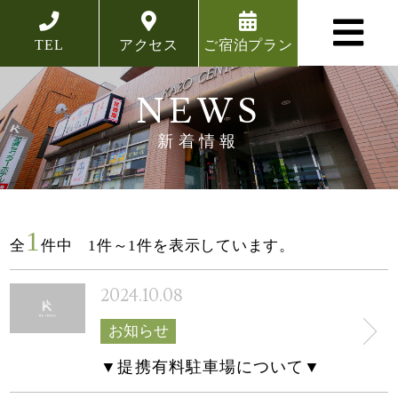
TEL
アクセス
ご宿泊プラン
NEWS
新着情報
1
全
件中 1件～1件を表示しています。
2024.10.08
お知らせ
▼提携有料駐車場について▼